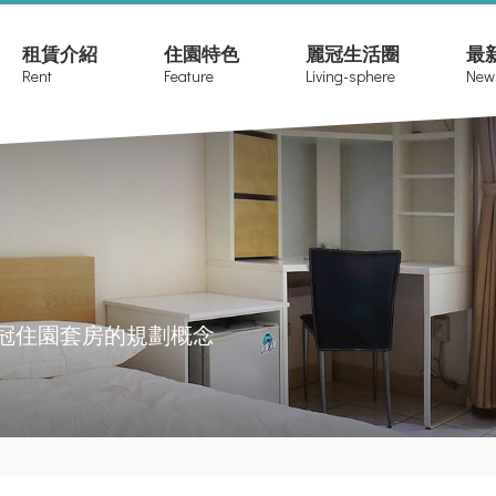
租賃介紹
住園特色
麗冠生活圈
最
Rent
Feature
Living-sphere
New
冠住園套房的規劃概念