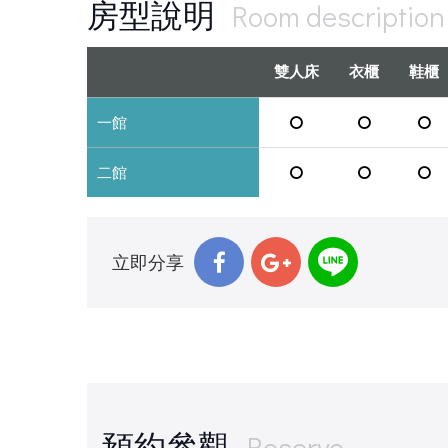
房型說明
Room description
雙人床
衣櫃
鞋櫃
一館
二館
立即分享
預約參觀
Reserve